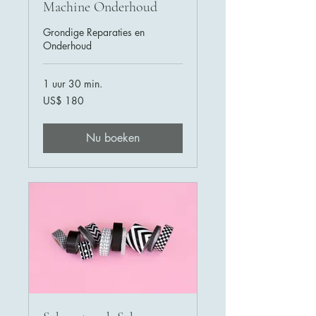
Machine Onderhoud
Grondige Reparaties en
Onderhoud
1 uur 30 min.
180
US$ 180
Amerikaanse
dollar
Nu boeken