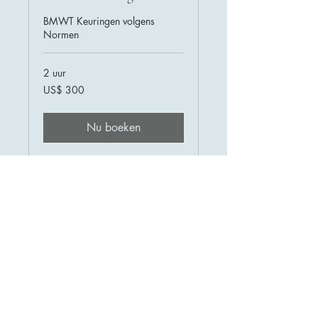
BMWT Keuringen volgens
Normen
2 uur
300
US$ 300
Amerikaanse
dollar
Nu boeken
0181-687252
info@hoftechniek.nl
Hofweg 3, 3208 LE Spijkenisse,
Nederland