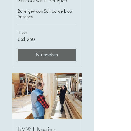
Schrootwerk Schepen
Buitengewoon Schrootwerk op
Schepen
1 uur
250
US$ 250
Amerikaanse
dollar
Nu boeken
BMWT Keuring