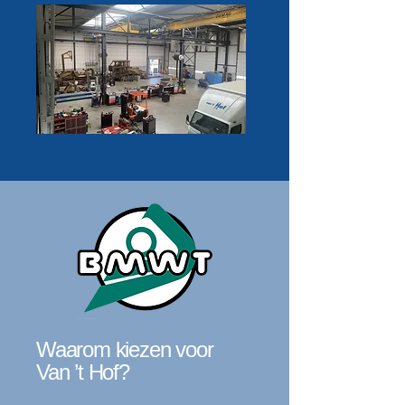
Waarom kiezen voor
Van ’t Hof?