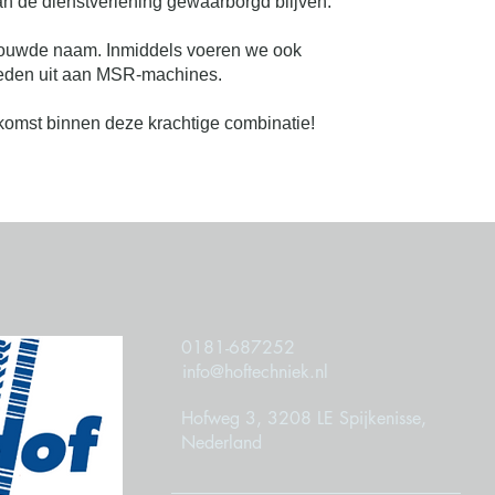
van de dienstverlening gewaarborgd blijven.
rouwde naam. Inmiddels voeren we ook
eden uit aan MSR-machines.
komst binnen deze krachtige combinatie!
0181-687252
info@hoftechniek.nl
Hofweg 3, 3208 LE Spijkenisse,
Nederland