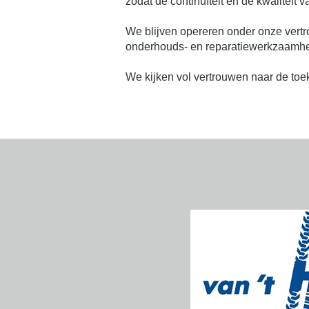
zodat de continuïteit en de kwaliteit 
We blijven opereren onder onze vert
onderhouds- en reparatiewerkzaamh
We kijken vol vertrouwen naar de toe