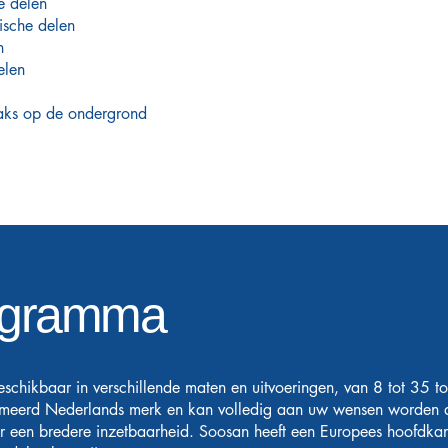
e delen
ische delen
n
elen
aaks op de ondergrond
ogramma
beschikbaar in verschillende maten en uitvoeringen, van 8 tot 35
mmeerd Nederlands merk en kan volledig aan uw wensen worden
or een bredere inzetbaarheid. Soosan heeft een Europees hoofdk