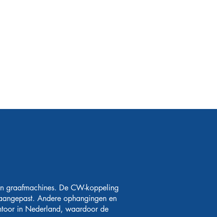
 ton graafmachines. De CW-koppeling
 aangepast. Andere ophangingen en
antoor in Nederland, waardoor de