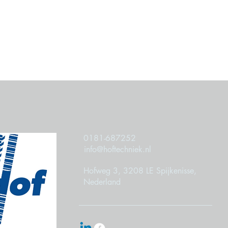
0181-687252
info@hoftechniek.nl
Hofweg 3, 3208 LE Spijkenisse,
Nederland